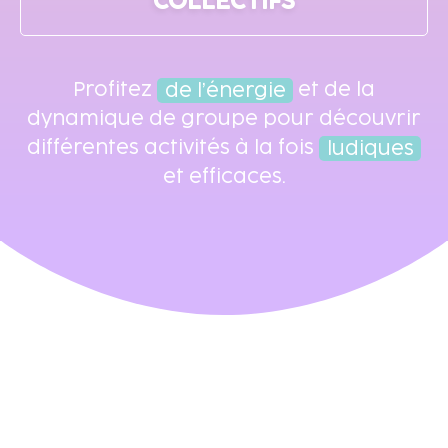
COLLECTIFS
Profitez
de l’énergie
et de la
dynamique de groupe pour découvrir
d
différentes activités à la fois
ludiques
et efficaces.
POUR TOUTES