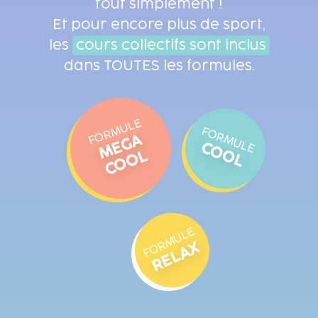
tout simplement !
Et pour encore plus de sport,
les
cours collectifs sont inclus
dans TOUTES les formules.
FORMULE
FORMULE
M
E
G
A
C
O
O
COOL
L
FORMULE
RELAX