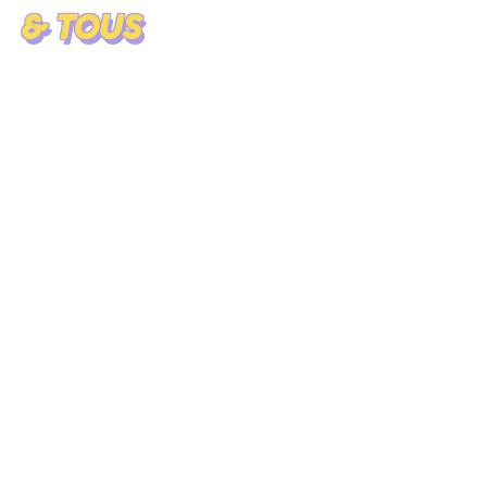
& TOUS
Enfants
Actifs
Futures & jeunes mamans
Séniors